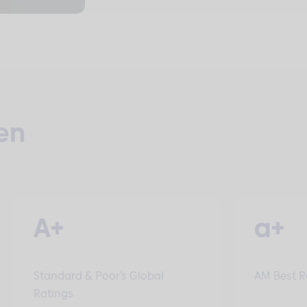
en
A+
a+
Standard & Poor’s Global
AM Best R
Ratings