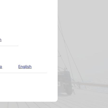
h
no
English