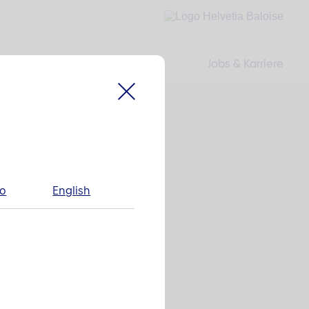
Jobs & Karriere
no
English