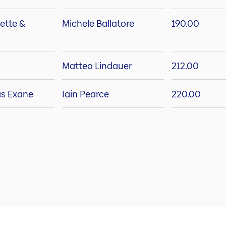
yette &
Michele Ballatore
190.00
Matteo Lindauer
212.00
as Exane
Iain Pearce
220.00